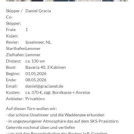
Skipper /
Daniel Gracia
Co-
Skipper:
Freie
1
Kojen:
Revier:
Ijsselmeer, NL
Starthafen
Lemmer
Zielhafen:
Lemmer
Distanz:
ca. 130 sm
Boot:
Bavaria 40, 3 Kabinen
Beginn:
01.05.2026
Ende:
08.05.2026
Email:
daniel@gracianet.de
Kosten:
ca. 370 €, zzgl. Bordkasse + Anreise
Anbieter:
Privattörn
Auf diesen Törn wollen wir:
- das schöne IJsselmeer und die Waddenzee erkunden
- in ungezwungener Atmosphäre das auf dem SKS-Praxistörn
Gelernte nochmal üben und vertiefen
- uns mit den Besonderheiten des Reviers (z.B. Gezeiten,