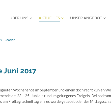
Navigation
ÜBER UNS
AKTUELLES
UNSER ANGEBOT
überspringen
s - Reader
Juni 2017
egneten Wochenende im September und einem doch recht kühlen Woc
ende am 23. - 25. Juni ein rundum gelungenes Ereignis. Bei hochso
ts am Freitagnachmittag ein, es wurde gebadet oder der Mittagssch