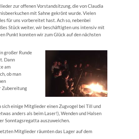
ieder zur offenen Vorstandsitzung, die von Claudia
nnisbeerkuchen mit Sahne gekrönt wurde. Vielen
es für uns vorbereitet hast. Ach so, nebenbei
ßes Stück weiter, wir beschäftigten uns intensiv mit
sen Punkt konnten wir zum Glück auf den nächsten
in großer Runde
rt. Dann
hte am
ch, ob man
nen
r Zubereitung
ich einige Mitglieder einen Zugvogel bei Till und
 etwas anders als beim Laser!), Wenden und Halsen
der Sonntagsregatta auszuweichen.
etzten Mitglieder räumten das Lager auf dem