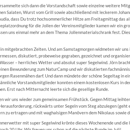
sammelte sich dann die Vorstandschaft sowie einzelne weitere Mitgl
schen Salaten, Wurst vom Grill sowie abschließend mit leckerem Joha
audia, dass Du trotz hochsommerlicher Hitze am Freitagmittag das all
eplatzordnung für die Jollen der Vereinsmitglieder kamen wir ein gro
issen uns einmal mehr an dem Thema Jollenmaterialschrank fest. Die
 in mitgebrachten Zelten. Und am Samstagmorgen widmeten wir uns 
rmessen, diskutiert, probeweise gegraben, gezeichnet und organisie
 Wasser – herrliches Wetter und absolut super Segelwind. Jörn brac
inen Bewunderung zum NaturCamp und wir diskutierten fachmännis
rgen Rasenmähen darf. Und dann mündete der schöne Segeltag in ei
ännliche Vorstandsmitglieder konnten einem kostenlosen Kurs in de
. Erst nach Mitternacht leerte sich die gesellige Runde.
en wir uns wieder zum gemeinsamen Frühstück. Gegen Mittag leihten s
r Herausforderung, rückwärts unter Segeln vom Steg abzulegen (geht
ern zu ertragen und mit waghalsigen Manövern dem Nikolaus sowie 
merwetter mit super Segelwind krönte dieses Wochenende und die l
ach 20 Uhr. Wir freuen uns schon auf die nächste Runde im Juli!