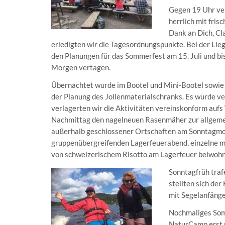
Gegen 19 Uhr ver
herrlich mit fri
Dank an Dich, Cl
erledigten wir die Tagesordnungspunkte. Bei der Lieg
den Planungen für das Sommerfest am 15. Juli und b
Morgen vertagen.
Übernachtet wurde im Bootel und Mini-Bootel sowie
der Planung des Jollenmaterialschranks. Es wurde ve
verlagerten wir die Aktivitäten vereinskonform aufs
Nachmittag den nagelneuen Rasenmäher zur allgeme
außerhalb geschlossener Ortschaften am Sonntagmo
gruppenübergreifenden Lagerfeuerabend, einzelne m
von schweizerischem Risotto am Lagerfeuer beiwohnen
Sonntagfrüh traf
stellten sich de
mit Segelanfäng
Nochmaliges Som
NaturCamp erst n