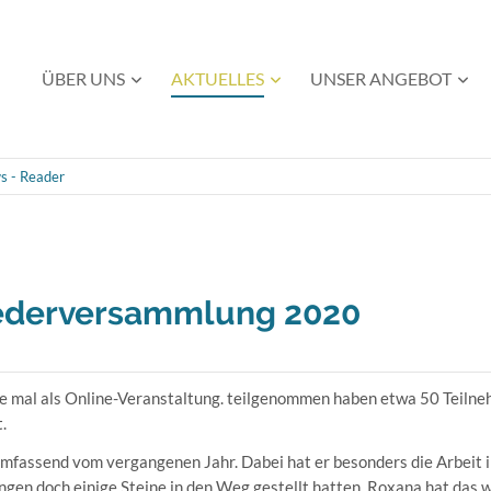
Navigation
ÜBER UNS
AKTUELLES
UNSER ANGEBOT
überspringen
s - Reader
liederversammlung 2020
 mal als Online-Veranstaltung. teilgenommen haben etwa 50 Teilne
.
umfassend vom vergangenen Jahr. Dabei hat er besonders die Arbeit in
gen doch einige Steine in den Weg gestellt hatten. Roxana hat das 