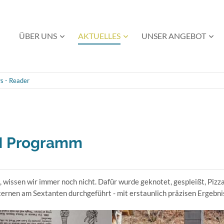
Navigation
ÜBER UNS
AKTUELLES
UNSER ANGEBOT
überspringen
s - Reader
 I Programm
t, wissen wir immer noch nicht. Dafür wurde geknotet, gespleißt, Piz
nen am Sextanten durchgeführt - mit erstaunlich präzisen Ergebniss