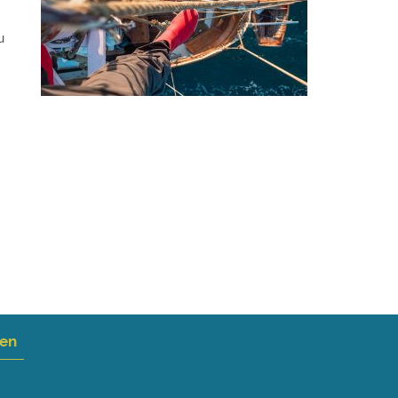
u
nen