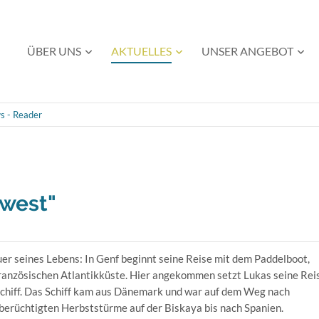
Navigation
ÜBER UNS
AKTUELLES
UNSER ANGEBOT
überspringen
s - Reader
dwest"
er seines Lebens: In Genf beginnt seine Reise mit dem Paddelboot,
 französischen Atlantikküste. Hier angekommen setzt Lukas seine Rei
lschiff. Das Schiff kam aus Dänemark und war auf dem Weg nach
 berüchtigten Herbststürme auf der Biskaya bis nach Spanien.