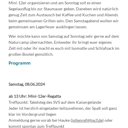
Mini-12er organisieren und am Sonntag soll es einen
Segelausflug bis zur Staumauer geben. Daneben wird natürlich
genug Zeit zum Austausch bei Kaffee und Kuchen und Abends
beim gemeinsamen Grillen sein. Den Samstagabend wollen wir
gemeinsam am Lagerfeuer ausklingen lassen.
Wer möchte kann von Samstag auf Sonntag sehr gerne auf dem
Naturcamp übernachten. Entweder ihr bringt euer eigenes
Zelt mit oder ihr macht es euch mit Isomatte und Schlafsack im
großen Bootel gemütlich.
Programm
Samstag, 08.06.2024
ab 13 Uhr: Mini-12er-Regatta
Treffpunkt: Takelsteg des SVS auf dem Kaisergelände
Jeder ist herzlich eingeladen teilzunehmen, der Spaß soll ganz
klar im Vordergrund liegen
Anmeldung gerne vorab bei Hauke (
jollenref@hscf.de
) oder
kommt spontan zum Treffpunkt