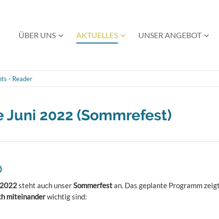
Navigation
ÜBER UNS
AKTUELLES
UNSER ANGEBOT
überspringen
ts - Reader
Juni 2022 (Sommrefest)
)
i 2022
steht auch unser
Sommerfest
an. Das geplante Programm zeigt
h miteinander
wichtig sind: