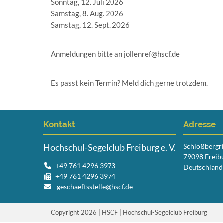
Sonntag, 12. Juli 2026
Samstag, 8. Aug. 2026
Samstag, 12. Sept. 2026
Anmeldungen bitte an jollenref@hscf.de
Es passt kein Termin? Meld dich gerne trotzdem.
Kontakt
Adresse
Hochschul-Segelclub Freiburg e. V.
Schloßbergr
79098 Freib
+49 761 4296 3973
Deutschland
+49 761 4296 3974
geschaeftsstelle@hscf.de
Copyright 2026 | HSCF | Hochschul-Segelclub Freiburg