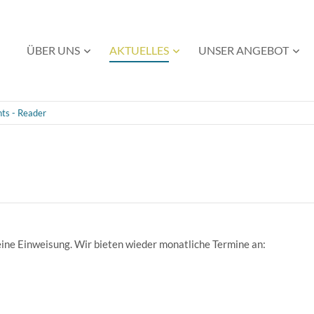
Navigation
ÜBER UNS
AKTUELLES
UNSER ANGEBOT
überspringen
ts - Reader
 eine Einweisung. Wir bieten wieder monatliche Termine an: