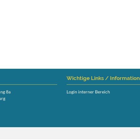
Wichtige Links / Informatio
ing 8a
Login interner Bereich
urg
Navigation
überspringen