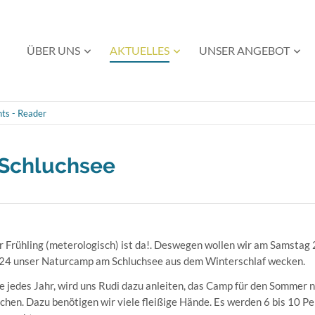
Navigation
ÜBER UNS
AKTUELLES
UNSER ANGEBOT
überspringen
ts - Reader
Schluchsee
r Frühling (meterologisch) ist da!. Deswegen wollen wir am Samstag
24 unser Naturcamp am Schluchsee aus dem Winterschlaf wecken.
e jedes Jahr, wird uns Rudi dazu anleiten, das Camp für den Sommer 
chen. Dazu benötigen wir viele fleißige Hände. Es werden 6 bis 10 P