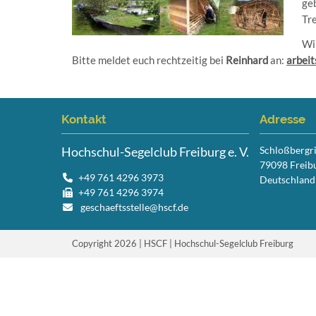
ge
Tr
Wi
Bitte meldet euch rechtzeitig bei
Reinhard
an:
arbeit
Kontakt
Adresse
Hochschul-Segelclub Freiburg e. V.
Schloßbergr
79098 Freib
+49 761 4296 3973
Deutschland
+49 761 4296 3974
geschaeftsstelle@hscf.de
Copyright 2026 | HSCF | Hochschul-Segelclub Freiburg