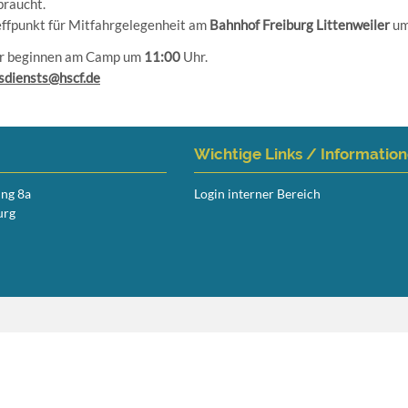
braucht.
effpunkt für Mitfahrgelegenheit am
Bahnhof Freiburg Littenweiler
u
r beginnen am Camp um
11:00
Uhr.
sdiensts@hscf.de
Wichtige Links / Informatio
ing 8a
Login interner Bereich
urg
Navigation
überspringen