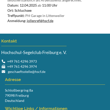
selbstverständlich als Arbeitsdienst angerechnet.
Datum: 12.04.2025
ab
11:00 Uhr
Ort: Schluchsee
Treffpunkt:
PH Garage in Littenweiler
Anmeldung:
jollenref@hscf.de
Kontakt
Hochschul-Segelclub Freiburg e. V.
+49 761 4296 3973
+49 761 4296 3974
geschaeftsstelle@hscf.de
Adresse
Schloßbergring 8a
79098 Freiburg
Deutschland
Wichtige Links / Informationen